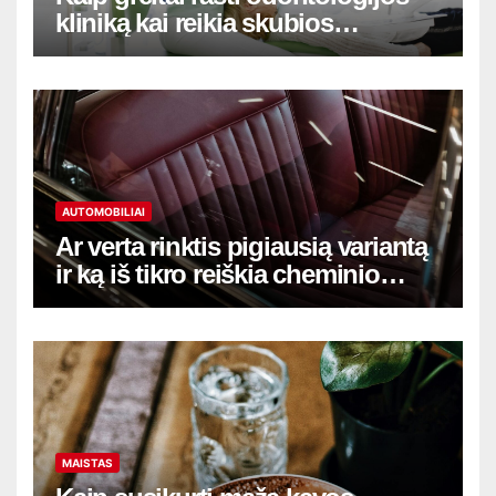
kliniką kai reikia skubios
pagalbos
AUTOMOBILIAI
Ar verta rinktis pigiausią variantą
ir ką iš tikro reiškia cheminio
salono valymo Vilniuje kaina
MAISTAS