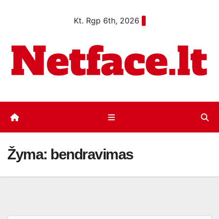
Eiti
Kt. Rgp 6th, 2026
prie
turinio
Žyma:
bendravimas