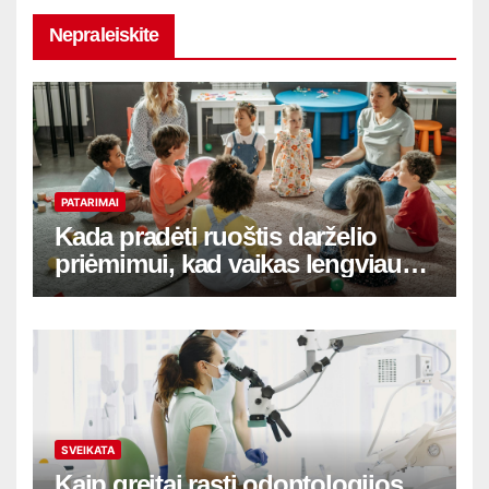
Nepraleiskite
PATARIMAI
Kada pradėti ruoštis darželio
priėmimui, kad vaikas lengviau
adaptuotųsi
SVEIKATA
Kaip greitai rasti odontologijos