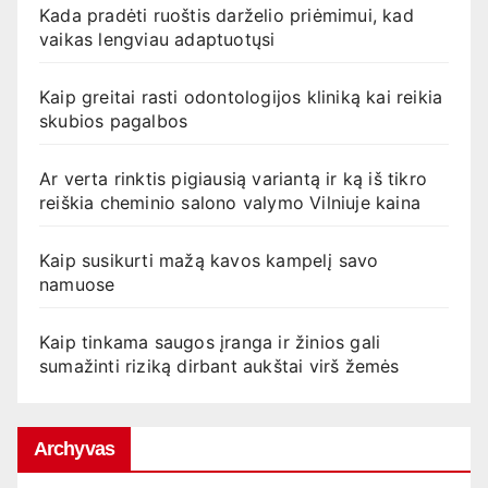
Kada pradėti ruoštis darželio priėmimui, kad
vaikas lengviau adaptuotųsi
Kaip greitai rasti odontologijos kliniką kai reikia
skubios pagalbos
Ar verta rinktis pigiausią variantą ir ką iš tikro
reiškia cheminio salono valymo Vilniuje kaina
Kaip susikurti mažą kavos kampelį savo
namuose
Kaip tinkama saugos įranga ir žinios gali
sumažinti riziką dirbant aukštai virš žemės
Archyvas