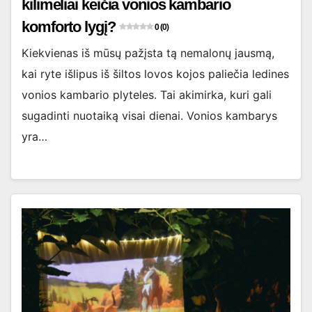
kilimėliai keičia vonios kambario
komforto lygį?
0 (0)
Kiekvienas iš mūsų pažįsta tą nemalonų jausmą,
kai ryte išlipus iš šiltos lovos kojos paliečia ledines
vonios kambario plyteles. Tai akimirka, kuri gali
sugadinti nuotaiką visai dienai. Vonios kambarys
yra…