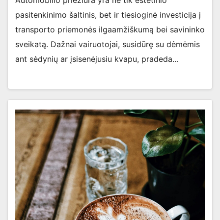
Automobilio priežiūra yra ne tik estetinio
pasitenkinimo šaltinis, bet ir tiesioginė investicija į
transporto priemonės ilgaamžiškumą bei savininko
sveikatą. Dažnai vairuotojai, susidūrę su dėmėmis
ant sėdynių ar įsisenėjusiu kvapu, pradeda…