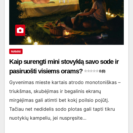
NAMAI
Kaip surengti mini stovyklą savo sode ir
pasiruošti visiems orams?
0 (0)
Gyvenimas mieste kartais atrodo monotoniškas –
triukšmas, skubėjimas ir begalinis ekranų
mirgėjimas gali atimti bet kokį poilsio pojūtį.
Tačiau net nedidelis sodo plotas gali tapti tikru
nuotykių kampeliu, jei nuspręsite…