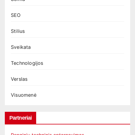
SEO
Stilius
Sveikata
Technologijos
Verslas
Visuomenė
Partneriai
Renginių techninis aptarnavimas