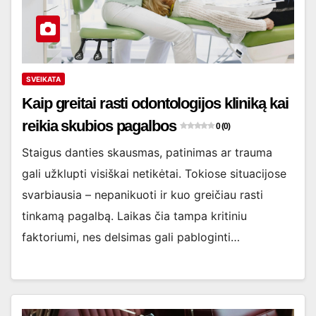
SVEIKATA
Kaip greitai rasti odontologijos kliniką kai
reikia skubios pagalbos
0 (0)
Staigus danties skausmas, patinimas ar trauma
gali užklupti visiškai netikėtai. Tokiose situacijose
svarbiausia – nepanikuoti ir kuo greičiau rasti
tinkamą pagalbą. Laikas čia tampa kritiniu
faktoriumi, nes delsimas gali pabloginti…