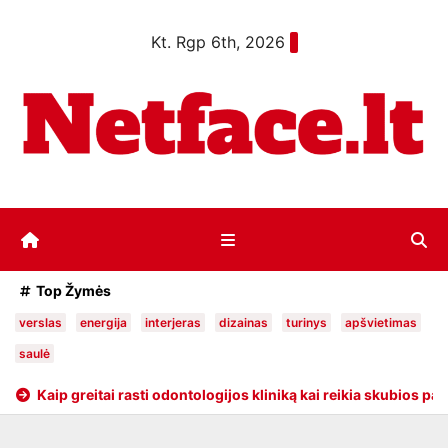
Eiti
Kt. Rgp 6th, 2026
prie
turinio
Top Žymės
verslas
energija
interjeras
dizainas
turinys
apšvietimas
saulė
asti odontologijos kliniką kai reikia skubios pagalbos
Ar vert