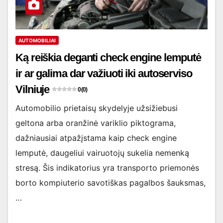
AUTOMOBILIAI
Ką reiškia deganti check engine lemputė
ir ar galima dar važiuoti iki autoserviso
Vilniuje
0 (0)
Automobilio prietaisų skydelyje užsižiebusi
geltona arba oranžinė variklio piktograma,
dažniausiai atpažįstama kaip check engine
lemputė, daugeliui vairuotojų sukelia nemenką
stresą. Šis indikatorius yra transporto priemonės
borto kompiuterio savotiškas pagalbos šauksmas,
…