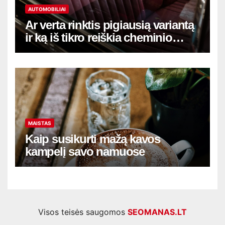
AUTOMOBILIAI
Ar verta rinktis pigiausią variantą
ir ką iš tikro reiškia cheminio
salono valymo Vilniuje kaina
MAISTAS
Kaip susikurti mažą kavos
kampelį savo namuose
Visos teisės saugomos
SEOMANAS.LT