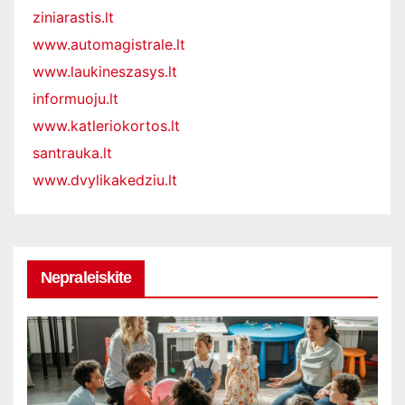
ziniarastis.lt
www.automagistrale.lt
www.laukineszasys.lt
informuoju.lt
www.katleriokortos.lt
santrauka.lt
www.dvylikakedziu.lt
Nepraleiskite