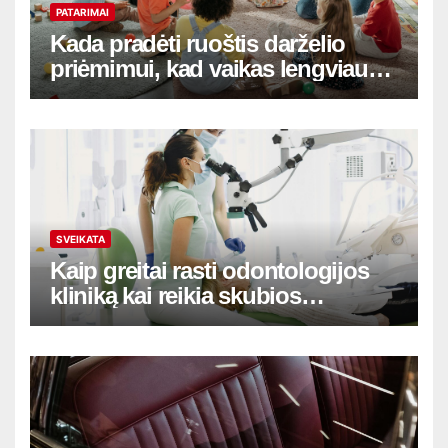
PATARIMAI
Kada pradėti ruoštis darželio
priėmimui, kad vaikas lengviau
adaptuotųsi
SVEIKATA
Kaip greitai rasti odontologijos
kliniką kai reikia skubios
pagalbos