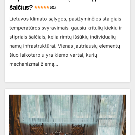
šalčius?
5 (1)
Lietuvos klimato sąlygos, pasižyminčios staigiais
temperatūros svyravimais, gausiu kritulių kiekiu ir
stipriais šalčiais, kelia rimtų iššūkių individualių
namų infrastruktūrai. Vienas jautriausių elementų
šiuo laikotarpiu yra kiemo vartai, kurių
mechanizmai žiemą…