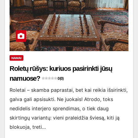
NAMAI
Roletų rūšys: kuriuos pasirinkti jūsų
namuose?
0 (0)
Roletai – skamba paprastai, bet kai reikia išsirinkti,
galva gali apsisukti. Ne juokais! Atrodo, toks
nedidelis interjero sprendimas, o tiek daug
skirtingų variantų: vieni praleidžia šviesą, kiti ją
blokuoja, treti…