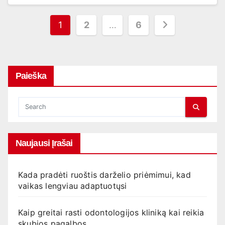
Įrašų
1
2
…
6
puslapiavimas
Paieška
Naujausi Įrašai
Kada pradėti ruoštis darželio priėmimui, kad
vaikas lengviau adaptuotųsi
Kaip greitai rasti odontologijos kliniką kai reikia
skubios pagalbos