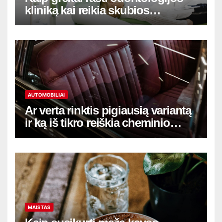
kliniką kai reikia skubios
pagalbos
AUTOMOBILIAI
Ar verta rinktis pigiausią variantą
ir ką iš tikro reiškia cheminio
salono valymo Vilniuje kaina
MAISTAS