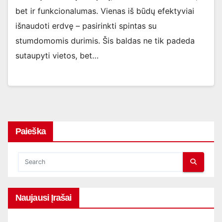
bet ir funkcionalumas. Vienas iš būdų efektyviai
išnaudoti erdvę – pasirinkti spintas su
stumdomomis durimis. Šis baldas ne tik padeda
sutaupyti vietos, bet…
Paieška
Naujausi Įrašai