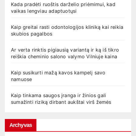
Kada pradėti ruoštis darželio priėmimui, kad
vaikas lengviau adaptuotųsi
Kaip greitai rasti odontologijos kliniką kai reikia
skubios pagalbos
Ar verta rinktis pigiausią variantą ir ką iš tikro
reiškia cheminio salono valymo Vilniuje kaina
Kaip susikurti mažą kavos kampelį savo
namuose
Kaip tinkama saugos įranga ir žinios gali
sumažinti riziką dirbant aukštai virš žemės
Archyvas