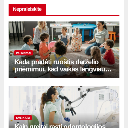
Nepraleiskite
PATARIMAI
Kada pradėti ruoštis darželio
priėmimui, kad vaikas lengviau
adaptuotųsi
SVEIKATA
Kaip greitai rasti odontologijos