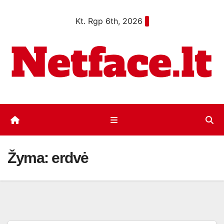
Eiti
Kt. Rgp 6th, 2026
prie
turinio
Žyma:
erdvė