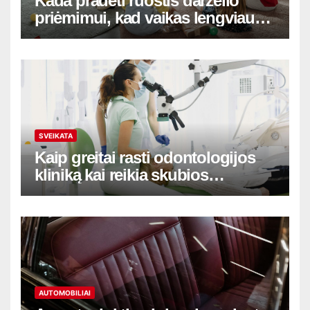
Kada pradėti ruoštis darželio
priėmimui, kad vaikas lengviau
adaptuotųsi
SVEIKATA
Kaip greitai rasti odontologijos
kliniką kai reikia skubios
pagalbos
AUTOMOBILIAI