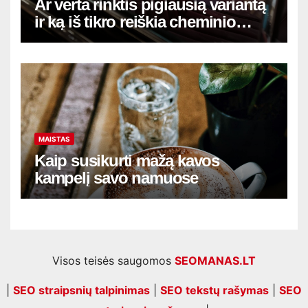
Ar verta rinktis pigiausią variantą
ir ką iš tikro reiškia cheminio
salono valymo Vilniuje kaina
MAISTAS
Kaip susikurti mažą kavos
kampelį savo namuose
Visos teisės saugomos
SEOMANAS.LT
|
SEO straipsnių talpinimas
|
SEO tekstų rašymas
|
SEO