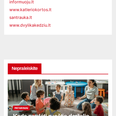
informuoju.lt
www.katleriokortos.lt
santrauka.lt
www.dvylikakedziu.lt
Nepraleiskite
PATARIMAI