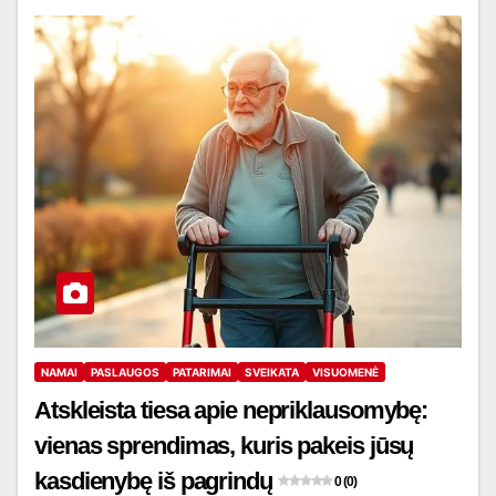
NAMAI
PASLAUGOS
PATARIMAI
SVEIKATA
VISUOMENĖ
Atskleista tiesa apie nepriklausomybę:
vienas sprendimas, kuris pakeis jūsų
kasdienybę iš pagrindų
0 (0)