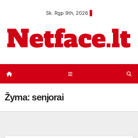
Eiti
Sk. Rgp 9th, 2026
prie
turinio
Žyma:
senjorai