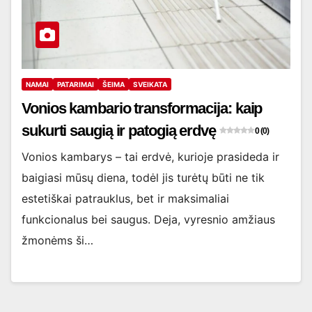
NAMAI
PATARIMAI
ŠEIMA
SVEIKATA
Vonios kambario transformacija: kaip
sukurti saugią ir patogią erdvę
0 (0)
Vonios kambarys – tai erdvė, kurioje prasideda ir
baigiasi mūsų diena, todėl jis turėtų būti ne tik
estetiškai patrauklus, bet ir maksimaliai
funkcionalus bei saugus. Deja, vyresnio amžiaus
žmonėms ši…