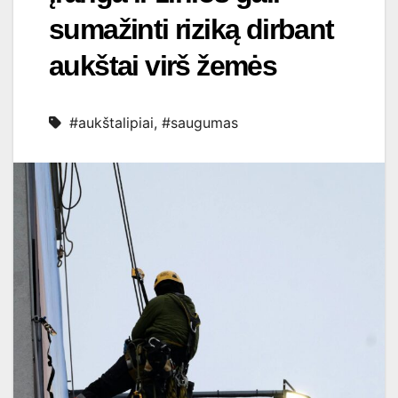
sumažinti riziką dirbant
aukštai virš žemės
#aukštalipiai
,
#saugumas