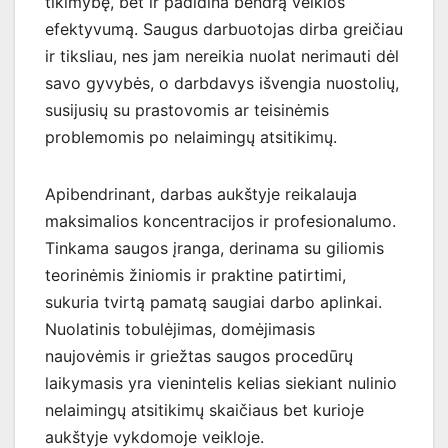
tikimybę, bet ir padidina bendrą veiklos
efektyvumą. Saugus darbuotojas dirba greičiau
ir tiksliau, nes jam nereikia nuolat nerimauti dėl
savo gyvybės, o darbdavys išvengia nuostolių,
susijusių su prastovomis ar teisinėmis
problemomis po nelaimingų atsitikimų.
Apibendrinant, darbas aukštyje reikalauja
maksimalios koncentracijos ir profesionalumo.
Tinkama saugos įranga, derinama su giliomis
teorinėmis žiniomis ir praktine patirtimi,
sukuria tvirtą pamatą saugiai darbo aplinkai.
Nuolatinis tobulėjimas, domėjimasis
naujovėmis ir griežtas saugos procedūrų
laikymasis yra vienintelis kelias siekiant nulinio
nelaimingų atsitikimų skaičiaus bet kurioje
aukštyje vykdomoje veikloje.