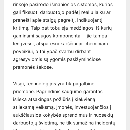
rinkoje pasirodo išmaniosios sistemos, kurios
gali fiksuoti darbuotojo padėtį realiu laiku ar
pranešti apie staigų pagreitį, indikuojantį
kritimą. Taip pat tobulėja medžiagos, iš kurių
gaminami saugos komponentai – jie tampa
lengvesni, atsparesni karščiui ar cheminiam
poveikiui, o tai ypač svarbu dirbant
agresyviomis sąlygomis pasižyminčiose
pramonės šakose.
Visgi, technologijos yra tik pagalbinė
priemonė. Pagrindinis saugumo garantas
išlieka atsakingas požiūris į kiekvieną
atliekamą veiksmą. Įmonės, investuojančios į
aukščiausios kokybės sprendimus ir nuoseklų
darbuotojų švietimą, ne tik sumažina incidentų