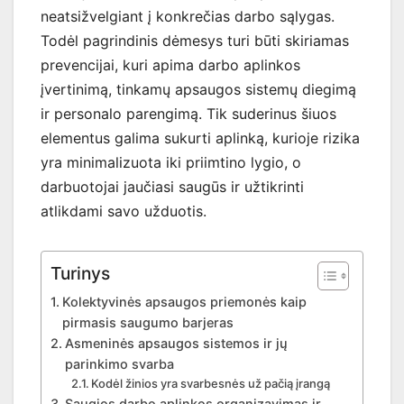
neatsižvelgiant į konkrečias darbo sąlygas.
Todėl pagrindinis dėmesys turi būti skiriamas
prevencijai, kuri apima darbo aplinkos
įvertinimą, tinkamų apsaugos sistemų diegimą
ir personalo parengimą. Tik suderinus šiuos
elementus galima sukurti aplinką, kurioje rizika
yra minimalizuota iki priimtino lygio, o
darbuotojai jaučiasi saugūs ir užtikrinti
atlikdami savo užduotis.
Turinys
Kolektyvinės apsaugos priemonės kaip
pirmasis saugumo barjeras
Asmeninės apsaugos sistemos ir jų
parinkimo svarba
Kodėl žinios yra svarbesnės už pačią įrangą
Saugios darbo aplinkos organizavimas ir