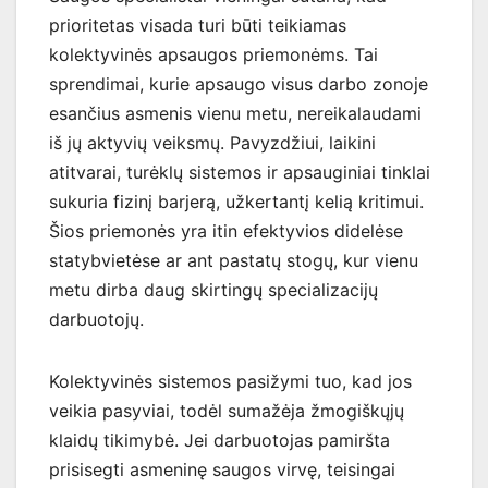
prioritetas visada turi būti teikiamas
kolektyvinės apsaugos priemonėms. Tai
sprendimai, kurie apsaugo visus darbo zonoje
esančius asmenis vienu metu, nereikalaudami
iš jų aktyvių veiksmų. Pavyzdžiui, laikini
atitvarai, turėklų sistemos ir apsauginiai tinklai
sukuria fizinį barjerą, užkertantį kelią kritimui.
Šios priemonės yra itin efektyvios didelėse
statybvietėse ar ant pastatų stogų, kur vienu
metu dirba daug skirtingų specializacijų
darbuotojų.
Kolektyvinės sistemos pasižymi tuo, kad jos
veikia pasyviai, todėl sumažėja žmogiškųjų
klaidų tikimybė. Jei darbuotojas pamiršta
prisisegti asmeninę saugos virvę, teisingai