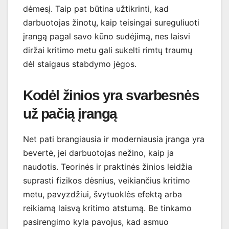
dėmesį. Taip pat būtina užtikrinti, kad
darbuotojas žinotų, kaip teisingai sureguliuoti
įrangą pagal savo kūno sudėjimą, nes laisvi
diržai kritimo metu gali sukelti rimtų traumų
dėl staigaus stabdymo jėgos.
Kodėl žinios yra svarbesnės
už pačią įrangą
Net pati brangiausia ir moderniausia įranga yra
bevertė, jei darbuotojas nežino, kaip ja
naudotis. Teorinės ir praktinės žinios leidžia
suprasti fizikos dėsnius, veikiančius kritimo
metu, pavyzdžiui, švytuoklės efektą arba
reikiamą laisvą kritimo atstumą. Be tinkamo
pasirengimo kyla pavojus, kad asmuo