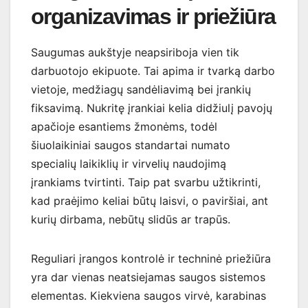
organizavimas ir priežiūra
Saugumas aukštyje neapsiriboja vien tik
darbuotojo ekipuote. Tai apima ir tvarką darbo
vietoje, medžiagų sandėliavimą bei įrankių
fiksavimą. Nukritę įrankiai kelia didžiulį pavojų
apačioje esantiems žmonėms, todėl
šiuolaikiniai saugos standartai numato
specialių laikiklių ir virvelių naudojimą
įrankiams tvirtinti. Taip pat svarbu užtikrinti,
kad praėjimo keliai būtų laisvi, o paviršiai, ant
kurių dirbama, nebūtų slidūs ar trapūs.
Reguliari įrangos kontrolė ir techninė priežiūra
yra dar vienas neatsiejamas saugos sistemos
elementas. Kiekviena saugos virvė, karabinas