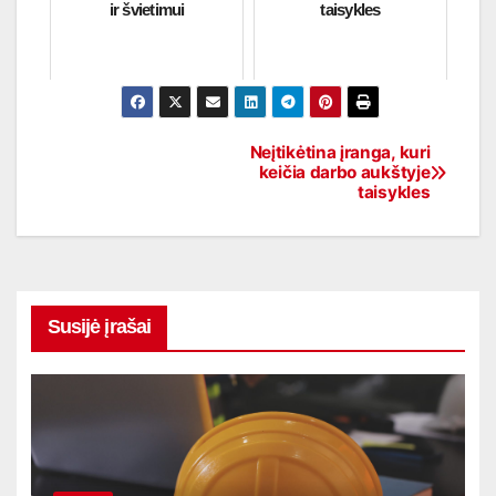
ir švietimui
taisykles
Neįtikėtina įranga, kuri
Navigacija
keičia darbo aukštyje
taisykles
tarp
įrašų
Susijė įrašai