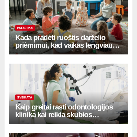
PATARIMAI
Kada pradėti ruoštis darželio
priėmimui, kad vaikas lengviau
adaptuotųsi
SVEIKATA
Kaip greitai rasti odontologijos
kliniką kai reikia skubios
pagalbos