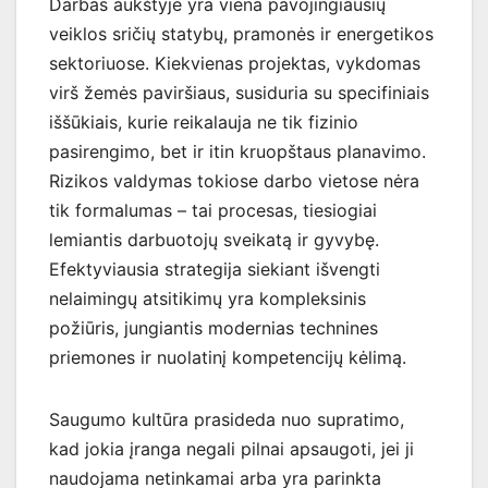
Darbas aukštyje yra viena pavojingiausių
veiklos sričių statybų, pramonės ir energetikos
sektoriuose. Kiekvienas projektas, vykdomas
virš žemės paviršiaus, susiduria su specifiniais
iššūkiais, kurie reikalauja ne tik fizinio
pasirengimo, bet ir itin kruopštaus planavimo.
Rizikos valdymas tokiose darbo vietose nėra
tik formalumas – tai procesas, tiesiogiai
lemiantis darbuotojų sveikatą ir gyvybę.
Efektyviausia strategija siekiant išvengti
nelaimingų atsitikimų yra kompleksinis
požiūris, jungiantis modernias technines
priemones ir nuolatinį kompetencijų kėlimą.
Saugumo kultūra prasideda nuo supratimo,
kad jokia įranga negali pilnai apsaugoti, jei ji
naudojama netinkamai arba yra parinkta