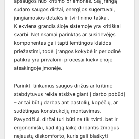
apsaugos nuo kritimo priemonės. Šią įrangą
sudaro saugos diržai, energijos sugertuvai,
jungiamosios detalės ir tvirtinimo taškai.
Kiekviena grandis šioje sistemoje yra kritiškai
svarbi. Netinkamai parinktas ar susidėvėjęs
komponentas gali tapti lemtingos klaidos
priežastimi, todėl įrangos kokybė ir periodinė
patikra yra privalomi procesai kiekvienoje
atsakingoje įmonėje.
Parinkti tinkamus saugos diržus ar kritimo
stabdytuvus reikia atsižvelgiant į darbo pobūdį
– ar tai būtų darbas ant pastolių, kopėčių, ar
sudėtingas konstrukcijų montavimas.
Pavyzdžiui, diržai turi būti ne tik tvirti, bet ir
ergonomiški, kad ilgą laiką dirbantis žmogus
nejaustų diskomforto, kuris gali blaškyti