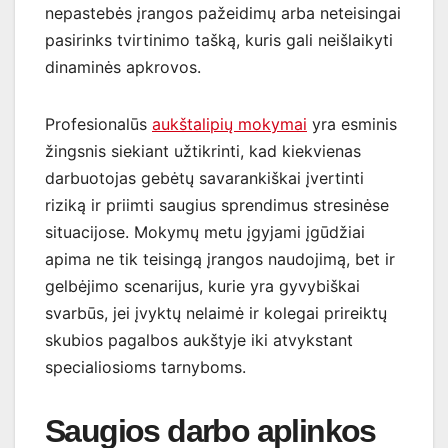
nepastebės įrangos pažeidimų arba neteisingai
pasirinks tvirtinimo tašką, kuris gali neišlaikyti
dinaminės apkrovos.
Profesionalūs
aukštalipių mokymai
yra esminis
žingsnis siekiant užtikrinti, kad kiekvienas
darbuotojas gebėtų savarankiškai įvertinti
riziką ir priimti saugius sprendimus stresinėse
situacijose. Mokymų metu įgyjami įgūdžiai
apima ne tik teisingą įrangos naudojimą, bet ir
gelbėjimo scenarijus, kurie yra gyvybiškai
svarbūs, jei įvyktų nelaimė ir kolegai prireiktų
skubios pagalbos aukštyje iki atvykstant
specialiosioms tarnyboms.
Saugios darbo aplinkos