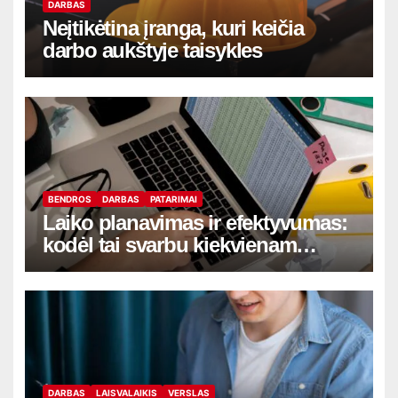
DARBAS
Neįtikėtina įranga, kuri keičia
darbo aukštyje taisykles
BENDROS
DARBAS
PATARIMAI
Laiko planavimas ir efektyvumas:
kodėl tai svarbu kiekvienam
verslininkui
DARBAS
LAISVALAIKIS
VERSLAS