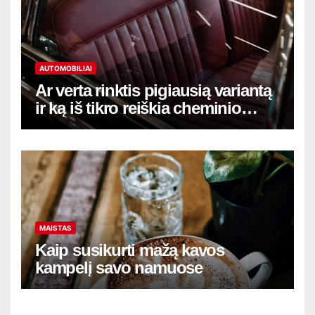
AUTOMOBILIAI
Ar verta rinktis pigiausią variantą
ir ką iš tikro reiškia cheminio
salono valymo Vilniuje kaina
MAISTAS
Kaip susikurti mažą kavos
kampelį savo namuose