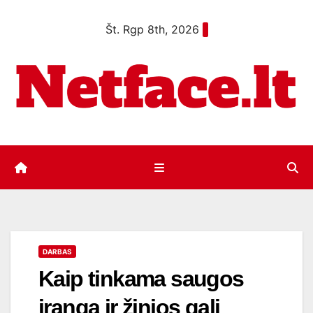
Eiti
Št. Rgp 8th, 2026
prie
turinio
DARBAS
Kaip tinkama saugos
įranga ir žinios gali