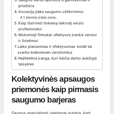
priežiūra
Inovacijų įtaka saugumo užtikrinimui
Įdomūs įrašai Jums:
Kaip išsirinkti tinkamą laikrodį verslo
profesionalui
Mokomieji filmukai: efektyvus įrankis verslui
ir švietimui
Laiko planavimas ir efektyvumas: kodėl tai
svarbu kiekvienam verslininkui
Neįtikėtina įranga, kuri keičia darbo aukštyje
taisykles
Kolektyvinės apsaugos
priemonės kaip pirmasis
saugumo barjeras
Saugos specialistai vieningai sutaria, kad