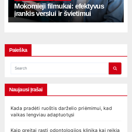
Mokomieji filmukai: efektyvus
įrankis verslui ir švietimui
Paieška
Naujausi Įrašai
Kada pradėti ruoštis darželio priėmimui, kad
vaikas lengviau adaptuotųsi
Kaip greitai rasti odontologijos kliniką kai reikia