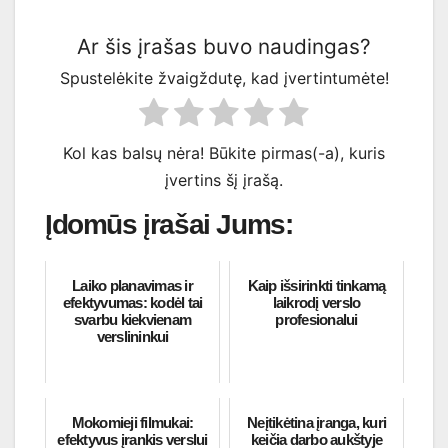
Ar šis įrašas buvo naudingas?
Spustelėkite žvaigždutę, kad įvertintumėte!
Kol kas balsų nėra! Būkite pirmas(-a), kuris
įvertins šį įrašą.
Įdomūs įrašai Jums:
Laiko planavimas ir
Kaip išsirinkti tinkamą
efektyvumas: kodėl tai
laikrodį verslo
svarbu kiekvienam
profesionalui
verslininkui
Mokomieji filmukai:
Neįtikėtina įranga, kuri
efektyvus įrankis verslui
keičia darbo aukštyje