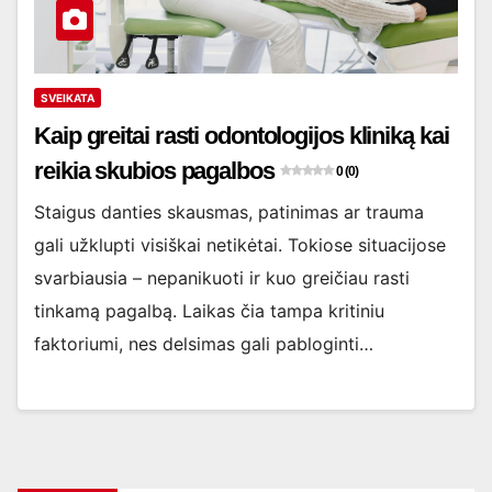
SVEIKATA
Kaip greitai rasti odontologijos kliniką kai
reikia skubios pagalbos
0 (0)
Staigus danties skausmas, patinimas ar trauma
gali užklupti visiškai netikėtai. Tokiose situacijose
svarbiausia – nepanikuoti ir kuo greičiau rasti
tinkamą pagalbą. Laikas čia tampa kritiniu
faktoriumi, nes delsimas gali pabloginti…