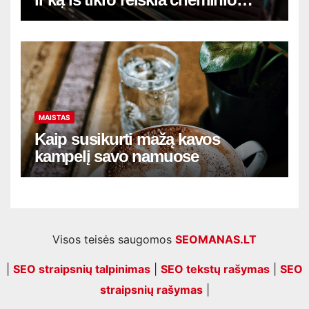
salono valymo Vilniuje kaina
MAISTAS
Kaip susikurti mažą kavos
kampelį savo namuose
Visos teisės saugomos
SEOMANAS.LT
|
SEO straipsnių talpinimas
|
SEO tekstų rašymas
|
SEO
straipsnių rašymas
|