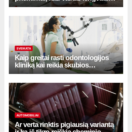
adaptuotųsi
SVEIKATA
Kaip greitai rasti odontologijos
kliniką kai reikia skubios
pagalbos
AUTOMOBILIAI
Ar verta rinktis pigiausią variantą
ir ką iš tikro reiškia cheminio