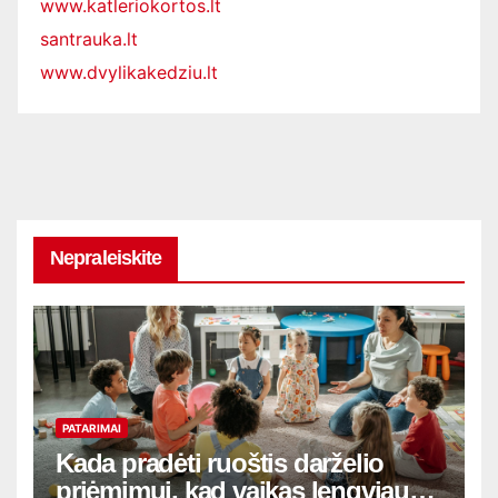
www.katleriokortos.lt
santrauka.lt
www.dvylikakedziu.lt
Nepraleiskite
PATARIMAI
Kada pradėti ruoštis darželio
priėmimui, kad vaikas lengviau