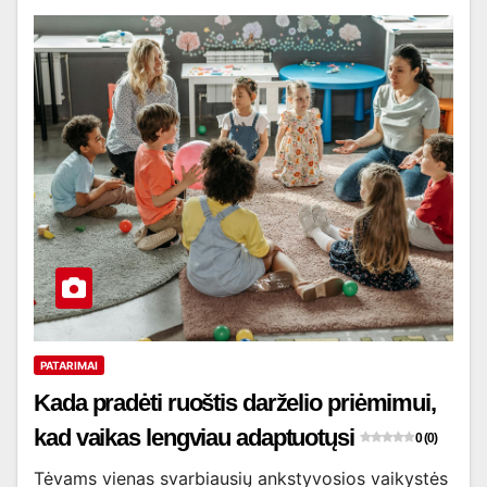
PATARIMAI
Kada pradėti ruoštis darželio priėmimui,
kad vaikas lengviau adaptuotųsi
0 (0)
Tėvams vienas svarbiausių ankstyvosios vaikystės