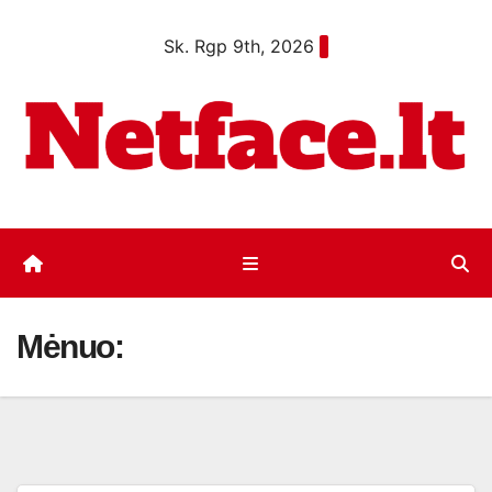
Eiti
Sk. Rgp 9th, 2026
prie
turinio
Mėnuo: