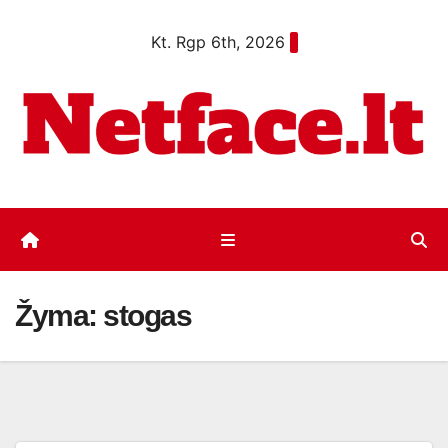
Eiti
Kt. Rgp 6th, 2026
prie
turinio
Žyma:
stogas