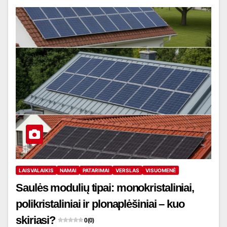
LAISVALAIKIS
NAMAI
PATARIMAI
VERSLAS
VISUOMENĖ
Saulės modulių tipai: monokristaliniai,
polikristaliniai ir plonaplėšiniai – kuo
skiriasi?
0 (0)