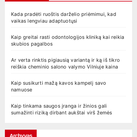
Kada pradėti ruoštis darželio priėmimui, kad
vaikas lengviau adaptuotųsi
Kaip greitai rasti odontologijos kliniką kai reikia
skubios pagalbos
Ar verta rinktis pigiausią variantą ir ką iš tikro
reiškia cheminio salono valymo Vilniuje kaina
Kaip susikurti mažą kavos kampelį savo
namuose
Kaip tinkama saugos įranga ir žinios gali
sumažinti riziką dirbant aukštai virš žemės
Archyvas