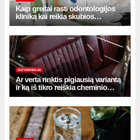
Kaip greitai rasti odontologijos
kliniką kai reikia skubios
pagalbos
AUTOMOBILIAI
Ar verta rinktis pigiausią variantą
ir ką iš tikro reiškia cheminio
salono valymo Vilniuje kaina