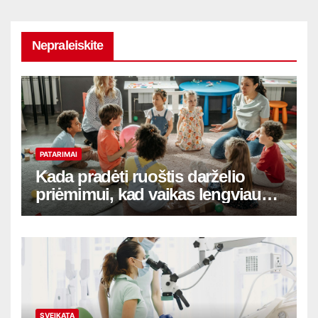
Nepraleiskite
PATARIMAI
Kada pradėti ruoštis darželio
priėmimui, kad vaikas lengviau
adaptuotųsi
SVEIKATA